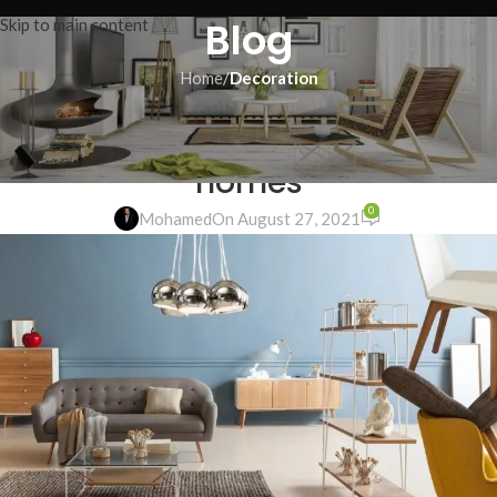
Blog
Skip to main content
Home
/
Decoration
DECORATION
Exploring Atlanta’s modern
homes
0
Mohamed
On August 27, 2021